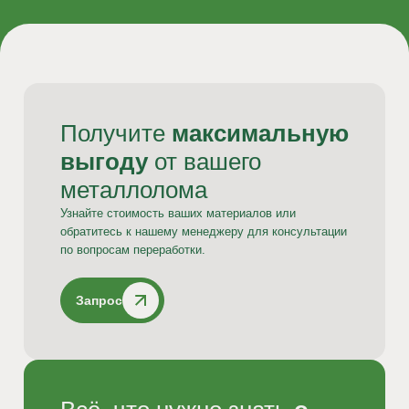
Получите
максимальную
выгоду
от вашего
металлолома
Узнайте стоимость ваших материалов или
обратитесь к нашему менеджеру для консультации
по вопросам переработки.
Назад
Закупка
Запрос
Модели закупки
Закупка катализаторов
Назад
Закупка драгоценных металлов
Назад
Назад
Назад
Закупка электроники
Переработка
Назад
Услуги
Почему NOVITERA?
Контакты
Назад
Закупка медного лома