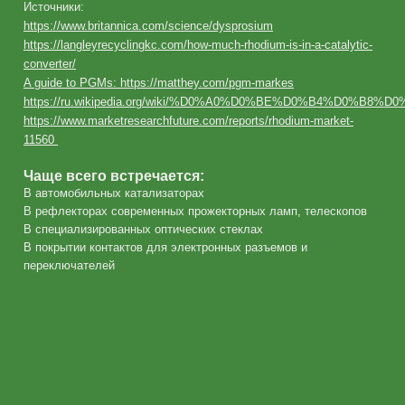
Источники:
https://www.britannica.com/science/dysprosium
https://langleyrecyclingkc.com/how-much-rhodium-is-in-a-catalytic-
converter/
A guide to PGMs: https://matthey.com/pgm-markes
https://ru.wikipedia.org/wiki/%D0%A0%D0%BE%D0%B4%D0%B8%D0
https://www.marketresearchfuture.com/reports/rhodium-market-
11560
Чаще всего встречается:
В автомобильных катализаторах
В рефлекторах современных прожекторных ламп, телескопов
В специализированных оптических стеклах
В покрытии контактов для электронных разъемов и
переключателей