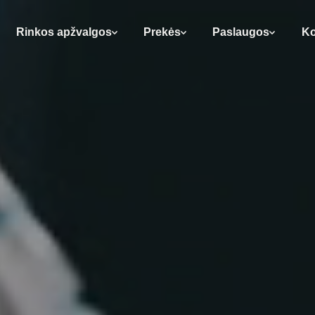
Rinkos apžvalgos
Prekės
Paslaugos
Ko