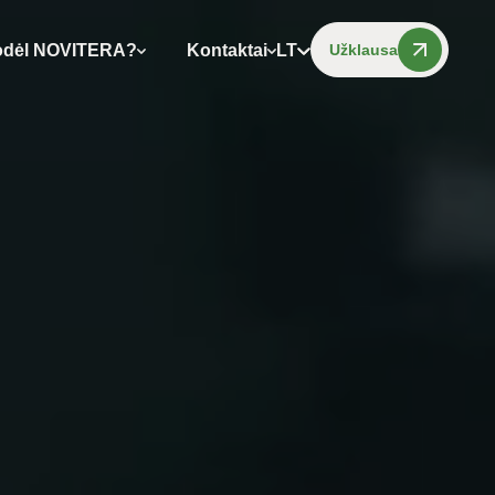
dėl NOVITERA?
Kontaktai
LT
Užklausa