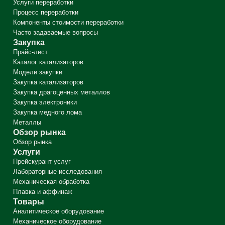
Услуги переработки
Процесс переработки
Компоненты стоимости переработки
Назад
Часто задаваемые вопросы
Закупка
Закупка
Прайс-лист
Модели закупки
Каталог катализаторов
Закупка катализаторов
Модели закупки
Назад
Закупка драгоценных металлов
Назад
Назад
Назад
Закупка катализаторов
Закупка электроники
Переработка
Закупка драгоценных металлов
Назад
Услуги
Почему NOVITERA?
Контакты
Назад
Закупка медного лома
Закупка электроники
Товары
Перерабатываемые материалы
Металлы
Обзор рынка
Прейскурант услуг
О нас
Компания и администрация
Закупка медного лома
Услуги переработки
Металлы
Лабораторные исследования
Аналитическое оборудование
Новости
Менеджеры по переработке
Процесс переработки
Обзор рынка
Обзор рынка
Механическая обработка
Механическое оборудование
Карьера
Менеджеры по закупкам
Компоненты стоимости переработки
Обзор рынка
Плавка и аффинаж
Знаете ли вы?
Пункты скупки
Часто задаваемые вопросы
Услуги
Прейскурант услуг
Лабораторные исследования
Механическая обработка
Плавка и аффинаж
Товары
Аналитическое оборудование
Механическое оборудование