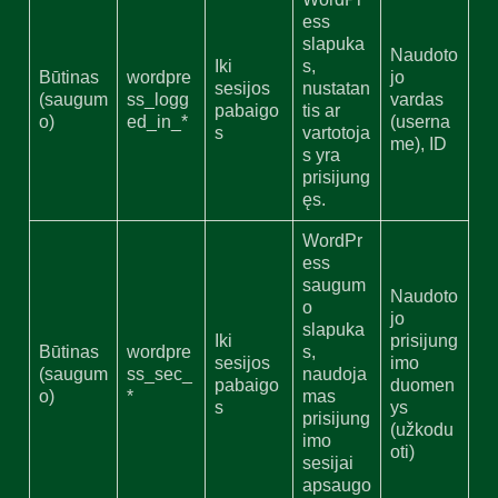
ess
slapuka
Naudoto
Iki
s,
Būtinas
wordpre
jo
sesijos
nustatan
(saugum
ss_logg
vardas
pabaigo
tis ar
o)
ed_in_*
(userna
s
vartotoja
me), ID
s yra
prisijung
ęs.
WordPr
ess
saugum
Naudoto
o
jo
slapuka
Iki
prisijung
Būtinas
wordpre
s,
sesijos
imo
(saugum
ss_sec_
naudoja
pabaigo
duomen
o)
*
mas
s
ys
prisijung
(užkodu
imo
oti)
sesijai
apsaugo