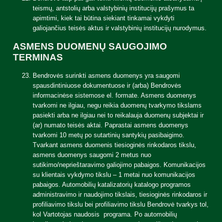
teismų, antstolių arba valstybinių institucijų prašymus ta
apimtimi, kiek tai būtina siekiant tinkamai vykdyti
galiojančius teisės aktus ir valstybinių institucijų nurodymus.
ASMENS DUOMENŲ SAUGOJIMO
TERMINAS
Bendrovės surinkti asmens duomenys yra saugomi
spausdintiniuose dokumentuose ir (arba) Bendrovės
informacinėse sistemose el. formate. Asmens duomenys
tvarkomi ne ilgiau, negu reikia duomenų tvarkymo tikslams
pasiekti arba ne ilgiau nei to reikalauja duomenų subjektai ir
(ar) numato teisės aktai. Paprastai asmens duomenys
tvarkomi 10 metų po sutartinių santykių pasibaigimo.
Tvarkant asmens duomenis tiesioginės rinkodaros tikslu,
asmens duomenys saugomi 2 metus nuo
sutikimo/neprieštaravimo galiojimo pabaigos. Komunikacijos
su klientais vykdymo tikslu – 1 metai nuo komunikacijos
pabaigos. Automobilių katalizatorių katalogo programos
administravimo ir naudojimo tikslais, tiesioginės rinkodaros ir
profiliavimo tikslu bei profiliavimo tikslu Bendrovė tvarkys tol,
kol Vartotojas naudosis programa. Po automobilių