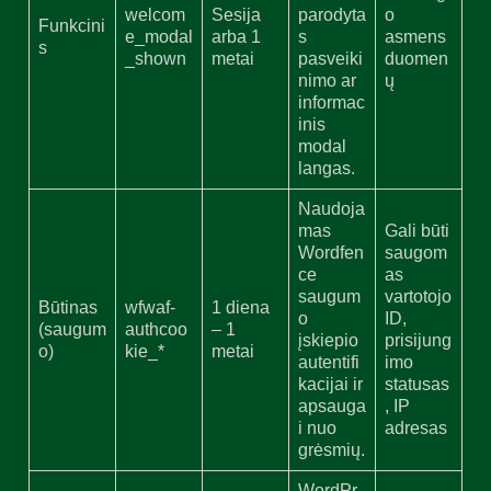
welcom
Sesija
parodyta
o
Funkcini
e_modal
arba 1
s
asmens
s
_shown
metai
pasveiki
duomen
nimo ar
ų
informac
inis
modal
langas.
Naudoja
mas
Gali būti
Wordfen
saugom
ce
as
saugum
vartotojo
Būtinas
wfwaf-
1 diena
o
ID,
(saugum
authcoo
– 1
įskiepio
prisijung
o)
kie_*
metai
autentifi
imo
kacijai ir
statusas
apsauga
, IP
i nuo
adresas
grėsmių.
WordPr