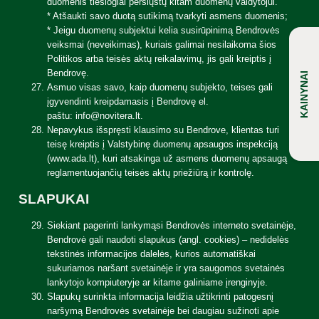
Paslaugos
Kodėl NOVITERA?
Kontaktai
duomenis tiesiogiai persiųstų kitam duomenų valdytojui.
Atgal
Vario supirkimas
Prekės
* Atšaukti savo duotą sutikimą tvarkyti asmens duomenis;
Medžiagos, kurias perdirbame
Rinkos apžvalgos
Paslaugų kainynai
Apie mus
Įmonė ir administracija
Metalai
* Jeigu duomenų subjektui kelia susirūpinimą Bendrovės
Perdirbimo paslaugos
Analitinė įranga VANTA XRF
Laboratoriniai tyrimai
Naujienos
Perdirbimo vadybininkai
veiksmai (neveikimas), kuriais galimai nesilaikoma šios
Perdirbimo procesas
Rinkos apžvalgos
Mechaninė įranga
Mechaninis apdirbimas
Karjera
Pirkimų vadybininkai
Politikos arba teisės aktų reikalavimų, jis gali kreiptis į
Kas sudaro perdirbimo kainą
Lydymas ir gryninimas
Ar žinojote, kad?
Supirktuvės
Bendrovę.
KAINYNAI
DUK
Asmuo visas savo, kaip duomenų subjekto, teises gali
įgyvendinti kreipdamasis į Bendrovę el.
paštu:
info@novitera.lt
.
Nepavykus išspręsti klausimo su Bendrove, klientas turi
teisę kreiptis į Valstybinę duomenų apsaugos inspekciją
(www.ada.lt), kuri atsakinga už asmens duomenų apsaugą
reglamentuojančių teisės aktų priežiūrą ir kontrolę.
SLAPUKAI
Siekiant pagerinti lankymąsi Bendrovės interneto svetainėje,
Bendrovė gali naudoti slapukus (angl. cookies) – nedidelės
tekstinės informacijos dalelės, kurios automatiškai
sukuriamos naršant svetainėje ir yra saugomos svetainės
lankytojo kompiuteryje ar kitame galiniame įrenginyje.
Slapukų surinkta informacija leidžia užtikrinti patogesnį
naršymą Bendrovės svetainėje bei daugiau sužinoti apie