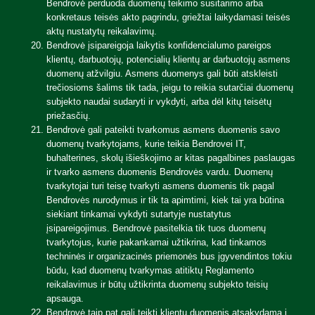
Bendrovė perduoda duomenų teikimo susitarimo arba
konkretaus teisės akto pagrindu, griežtai laikydamasi teisės
aktų nustatytų reikalavimų.
Bendrovė įsipareigoja laikytis konfidencialumo pareigos
klientų, darbuotojų, potencialių klientų ar darbuotojų asmens
duomenų atžvilgiu. Asmens duomenys gali būti atskleisti
trečiosioms šalims tik tada, jeigu to reikia sutarčiai duomenų
subjekto naudai sudaryti ir vykdyti, arba dėl kitų teisėtų
priežasčių.
Bendrovė gali pateikti tvarkomus asmens duomenis savo
duomenų tvarkytojams, kurie teikia Bendrovei IT,
buhalterines, skolų išieškojimo ar kitas pagalbines paslaugas
ir tvarko asmens duomenis Bendrovės vardu. Duomenų
tvarkytojai turi teisę tvarkyti asmens duomenis tik pagal
Bendrovės nurodymus ir tik ta apimtimi, kiek tai yra būtina
siekiant tinkamai vykdyti sutartyje nustatytus
įsipareigojimus. Bendrovė pasitelkia tik tuos duomenų
tvarkytojus, kurie pakankamai užtikrina, kad tinkamos
techninės ir organizacinės priemonės bus įgyvendintos tokiu
būdu, kad duomenų tvarkymas atitiktų Reglamento
reikalavimus ir būtų užtikrinta duomenų subjekto teisių
apsauga.
Bendrovė taip pat gali teikti klientų duomenis atsakydama į