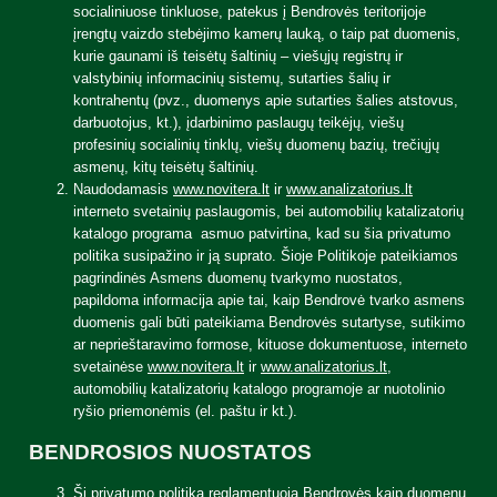
socialiniuose tinkluose, patekus į Bendrovės teritorijoje
įrengtų vaizdo stebėjimo kamerų lauką, o taip pat duomenis,
kurie gaunami iš teisėtų šaltinių – viešųjų registrų ir
valstybinių informacinių sistemų, sutarties šalių ir
kontrahentų (pvz., duomenys apie sutarties šalies atstovus,
darbuotojus, kt.), įdarbinimo paslaugų teikėjų, viešų
profesinių socialinių tinklų, viešų duomenų bazių, trečiųjų
asmenų, kitų teisėtų šaltinių.
Naudodamasis
www.novitera.lt
ir
www.analizatorius.lt
interneto svetainių paslaugomis, bei automobilių katalizatorių
katalogo programa asmuo patvirtina, kad su šia privatumo
politika susipažino ir ją suprato. Šioje Politikoje pateikiamos
pagrindinės Asmens duomenų tvarkymo nuostatos,
papildoma informacija apie tai, kaip Bendrovė tvarko asmens
duomenis gali būti pateikiama Bendrovės sutartyse, sutikimo
ar neprieštaravimo formose, kituose dokumentuose, interneto
svetainėse
www.novitera.lt
ir
www.analizatorius.lt
,
automobilių katalizatorių katalogo programoje ar nuotolinio
ryšio priemonėmis (el. paštu ir kt.).
BENDROSIOS NUOSTATOS
Ši privatumo politika reglamentuoja Bendrovės kaip duomenų