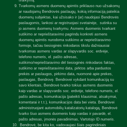
tvarkymą.
Tvarkomų asmens duomenų apimtis priklauso nuo užsakomų
ar naudojamų Bendrovės paslaugų, kokią informaciją pateikia
duomenų subjektas, kai užsisako ir (ar) naudojasi Bendrovės
paslaugomis, lankosi ar registruojasi svetainėje, sutinka su
jo asmens duomenų tvarkymu. Asmens duomenis tvarkant
sutikimo ar neprieštaravimo pagrindu konkreti asmens
duomenų apimtis nurodoma sutikimo ar neprieštaravimo
formoje, tačiau tiesioginės rinkodaros tikslu dažniausiai
tvarkomas asmens vardas ar slapyvardis soc. erdvėje,
telefono numeris, el. pašto adresas,
sutikimo/neprieštaravimo dėl tiesioginės rinkodaros faktas,
sutikimo ar neprieštaravimo data, pirktos arba parduotos
prekės ar paslaugos, pirkimo data, nuomonė apie prekes,
paslaugas, Bendrovę. Bendrovei vykdant komunikaciją su
savo klientais, Bendrovė tvarko tokius asmens duomenis
kaip vardas ar slapyvardis soc. erdvėje, telefono numeris, el.
pašto adresas, komunikacija (pateikti klausimai, atsakymai,
komentarai ir t.t.), komunikacijos data bei vieta. Bendrovei
administruojant automobilių katalizatorių katalogą, Bendrovė
tvarko šiuo asmens duomenis kaip vardas ir pavardė, el.
pašto adresas, įmonės pavadinimas, Vartotojo ID numeris.
Bendrovė, be kita ko, vadovaujasi šiais pagrindiniais