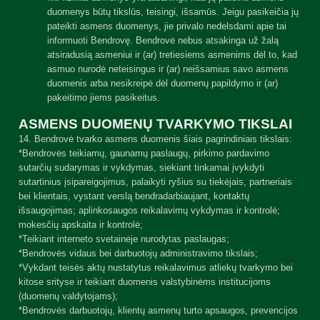
duomenys būtų tikslūs, teisingi, išsamūs. Jeigu pasikeičia jų
pateikti asmens duomenys, jie privalo nedelsdami apie tai
informuoti Bendrovę. Bendrovė nebus atsakinga už žalą
atsiradusią asmeniui ir (ar) tretiesiems asmenims dėl to, kad
asmuo nurodė neteisingus ir (ar) neišsamius savo asmens
duomenis arba nesikreipė dėl duomenų papildymo ir (ar)
pakeitimo jiems pasikeitus.
ASMENS DUOMENŲ TVARKYMO TIKSLAI
14. Bendrovė tvarko asmens duomenis šiais pagrindiniais tikslais:
*Bendrovės teikiamų, gaunamų paslaugų, pirkimo pardavimo
sutarčių sudarymas ir vykdymas, siekiant tinkamai įvykdyti
sutartinius įsipareigojimus, palaikyti ryšius su tiekėjais, partneriais
bei klientais, vystant verslą bendradarbiaujant, kontaktų
išsaugojimas; aplinkosaugos reikalavimų vykdymas ir kontrolė;
mokesčių apskaita ir kontrolė;
*Teikiant interneto svetainėje nurodytas paslaugas;
*Bendrovės vidaus bei darbuotojų administravimo tikslais;
*Vykdant teisės aktų nustatytus reikalavimus atliekų tvarkymo bei
kitose srityse ir teikiant duomenis valstybinėms institucijoms
(duomenų valdytojams);
*Bendrovės darbuotojų, klientų asmenų turto apsaugos, prevencijos