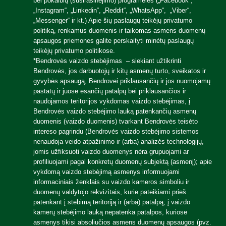
bei pokalbių (susirašinėjimo) programėlės („Facebook“,
„Instagram“, „Linkedin“, „Reddit“, „WhatsApp“, „Viber“,
„Messenger“ ir kt.) Apie šių paslaugų teikėjų privatumo
politiką, renkamus duomenis ir taikomas asmens duomenų
apsaugos priemones galite perskaityti minėtų paslaugų
teikėjų privatumo politikose.
*Bendrovės vaizdo stebėjimas – siekiant užtikrinti
Bendrovės, jos darbuotojų ir kitų asmenų turto, sveikatos ir
gyvybės apsaugą, Bendrovei priklausančių ir jos nuomojamų
pastatų ir juose esančių patalpų bei priklausančios ir
naudojamos teritorijos vykdomas vaizdo stebėjimas, į
Bendrovės vaizdo stebėjimo lauką patenkančių asmenų
duomenis (vaizdo duomenis) tvarkant Bendrovės teisėto
intereso pagrindu (Bendrovės vaizdo stebėjimo sistemos
nenaudoja veido atpažinimo ir (arba) analizės technologijų,
jomis užfiksuoti vaizdo duomenys nėra grupuojami ar
profiliuojami pagal konkretų duomenų subjektą (asmenį); apie
vykdomą vaizdo stebėjimą asmenys informuojami
informaciniais ženklais su vaizdo kameros simboliu ir
duomenų valdytojo rekvizitais, kurie pateikiami prieš
patenkant į stebimą teritoriją ir (arba) patalpą; į vaizdo
kamerų stebėjimo lauką nepatenka patalpos, kuriose
asmenys tikisi absoliučios asmens duomenų apsaugos (pvz.