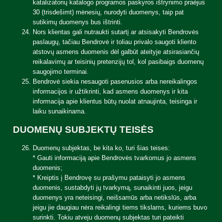
katalizatorių katalogo programos paskyros ištrynimo praėjus
30 (trisdešimt) mėnesių, nurodyti duomenys, taip pat
sutikimų duomenys bus ištrinti.
Nors klientas gali nutraukti sutartį ar atsisakyti Bendrovės
paslaugų, tačiau Bendrovė ir toliau privalo saugoti kliento
atstovų asmens duomenis dėl galbūt ateityje atsirasiančių
reikalavimų ar teisinių pretenzijų tol, kol pasibaigs duomenų
saugojimo terminai.
Bendrovė siekia nesaugoti pasenusios arba nereikalingos
informacijos ir užtikrinti, kad asmens duomenys ir kita
informacija apie klientus būtų nuolat atnaujinta, teisinga ir
laiku sunaikinama.
DUOMENŲ SUBJEKTŲ TEISĖS
Duomenų subjektas, be kita ko, turi šias teises:
* Gauti informaciją apie Bendrovės tvarkomus jo asmens
duomenis;
* Kreiptis į Bendrovę su prašymu pataisyti jo asmens
duomenis, sustabdyti jų tvarkymą, sunaikinti juos, jeigu
duomenys yra neteisingi, neišsamūs arba netikslūs, arba
jeigu jie daugiau nėra reikalingi tiems tikslams, kuriems buvo
surinkti. Tokiu atveju duomenų subjektas turi pateikti