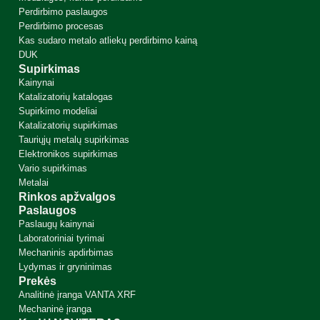
Perdirbimo paslaugos
Perdirbimo procesas
Kas sudaro metalo atliekų perdirbimo kainą
DUK
Supirkimas
Kainynai
Katalizatorių katalogas
Supirkimo modeliai
Katalizatorių supirkimas
Tauriųjų metalų supirkimas
Elektronikos supirkimas
Vario supirkimas
Kainynai
Metalai
Rinkos apžvalgos
Taurieji ir spalvotieji metalai, elektronika
Paslaugos
Katalizatorių katalogas
Paslaugų kainynai
Laboratoriniai tyrimai
Automobiliniai katalizatoriai
Mechaninis apdirbimas
+370 618 44101
Lydymas ir gryninimas
Sužinokite kainą telefonu
Prekės
Analitinė įranga VANTA XRF
Mechaninė įranga