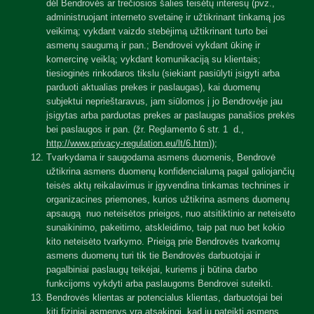
dėl Bendrovės ar trečiosios šalies teisėtų interesų (pvz.,
administruojant interneto svetainę ir užtikrinant tinkamą jos
veikimą; vykdant vaizdo stebėjimą užtikrinant turto bei
asmenų saugumą ir pan.; Bendrovei vykdant ūkinę ir
komercinę veiklą; vykdant komunikaciją su klientais;
tiesioginės rinkodaros tikslu (siekiant pasiūlyti įsigyti arba
parduoti aktualias prekes ir paslaugas), kai duomenų
subjektui neprieštaravus, jam siūlomos į jo Bendrovėje jau
įsigytas arba parduotas prekes ar paslaugas panašios prekės
bei paslaugos ir pan. (žr. Reglamento 6 str. 1 d.,
http://www.privacy-regulation.eu/lt/6.htm
));
Tvarkydama ir saugodama asmens duomenis, Bendrovė
užtikrina asmens duomenų konfidencialumą pagal galiojančių
teisės aktų reikalavimus ir įgyvendina tinkamas technines ir
organizacines priemones, kurios užtikrina asmens duomenų
apsaugą nuo neteisėtos prieigos, nuo atsitiktinio ar neteisėto
sunaikinimo, pakeitimo, atskleidimo, taip pat nuo bet kokio
kito neteisėto tvarkymo. Prieigą prie Bendrovės tvarkomų
asmens duomenų turi tik tie Bendrovės darbuotojai ir
pagalbiniai paslaugų teikėjai, kuriems ji būtina darbo
funkcijoms vykdyti arba paslaugoms Bendrovei suteikti.
Bendrovės klientas ar potencialus klientas, darbuotojai bei
kiti fiziniai asmenys yra atsakingi, kad jų pateikti asmens