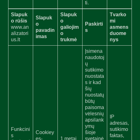
ti.
Slapuk
Slapuk
Tvarko
Slapuk
o rūšis
o
mi
o
Paskirti
www.an
galiojim
asmens
pavadin
s
alizatori
o
duome
imas
us.lt
trukmė
nys
Įsimena
naudotoj
ų
sutikimo
nuostata
s ir kad
šių
nuostatų
būtų
paisoma
vėlesnių
IP
apsilank
adresas,
ymų
Funkcini
sutikimo
Cookiey
šioje
s
faktas,
es-
1 metai
svetainė