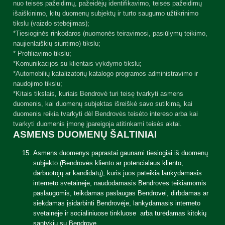
nuo teisės pažeidimų, pažeidėjų identifikavimo, teisės pažeidimų
išaiškinimo, kitų duomenų subjektų ir turto saugumo užtikrinimo
tikslu (vaizdo stebėjimas);
*Tiesioginės rinkodaros (nuomonės teiravimosi, pasiūlymų teikimo,
naujienlaiškių siuntimo) tikslu;
* Profiliavimo tikslu;
*Komunikacijos su klientais vykdymo tikslu;
*Automobilių katalizatorių katalogo programos administravimo ir
naudojimo tikslu;
*Kitais tikslais, kuriais Bendrovė turi teisę tvarkyti asmens
duomenis, kai duomenų subjektas išreiškė savo sutikimą, kai
duomenis reikia tvarkyti dėl Bendrovės teisėto intereso arba kai
tvarkyti duomenis įmonę įpareigoja atitinkami teisės aktai.
ASMENS DUOMENŲ ŠALTINIAI
Asmens duomenys paprastai gaunami tiesiogiai iš duomenų
subjekto (Bendrovės kliento ar potencialaus kliento,
darbuotojų ar kandidatų), kuris juos pateikia lankydamasis
interneto svetainėje, naudodamasis Bendrovės teikiamomis
paslaugomis, teikdamas paslaugas Bendrovei, dirbdamas ar
siekdamas įsidarbinti Bendrovėje, lankydamasis interneto
svetainėje ir socialiniuose tinkluose arba turėdamas kitokių
santykių su Bendrove.