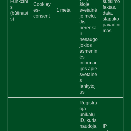
Funkcini
sutikimo
Cookiey
šioje
s
faktas,
es-
1 metai
svetainė
(būtinasi
data,
consent
je metu.
s)
slapuko
Jis
pavadini
nerenka
mas
ir
nesaugo
jokios
asmenin
ės
informac
ijos apie
svetainė
s
lankytoj
us
Registru
oja
unikalų
ID, kuris
naudoja
IP