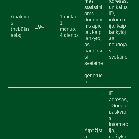
mas
adresas,
statistini
unikalus
ams
ID,
Analitini
1 metai,
duomeni
informac
s
1
_ga
ms apie
ija, kaip
(nebūtin
mėnuo,
tai, kaip
lankytoj
asis)
4 dienos
lankytoj
as
as
naudoja
naudoja
si
si
svetaine
svetaine
,
generuo
ti
IP
adresas,
Google
paskyro
s
informac
Atpažįst
ija,
a
naršyklė