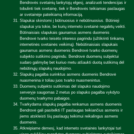
Bendrovės svetainių lankytojų elgesį, analizuoti tendencijas ir
tobulinti tiek svetainę, tiek ir Bendrovės teikiamas paslaugas
ar svetainėje pateikiamą informaciją.
Slapukai skirstomi į būtinuosius ir nebūtinuosius. Būtinieji
slapukai yra tokie, be kurių interneto svetainė negalėtų veikti.
Būtinaisiais slapukais gaunamus asmens duomenis
Bendrovė tvarko teisėto intereso pagrindu (užtikrinti tinkamą
internetinės svetainės veikimą). Nebūtinaisiais slapukais
gaunamus asmens duomenis Bendrovė tvarko duomenų
subjekto sutikimo pagrindu. Bendrovė duomenų subjektui
sudaro galimybę bet kuriuo metu atšaukti duotą sutikimą dėl
nebūtinųjų slapukų naudojimo.
Slapukų pagalba surinktus asmens duomenis Bendrovė
nuasmenina ir toliau juos tvarko nuasmenintus.
Duomenų subjekto sutikimas dėl slapuko naudojimo
serveryje saugomas 2 metus po slapuko pagalba vykdyto
duomenų tvarkymo pabaigos.
Tvarkydama slapukų pagalba renkamus asmens duomenis
Bendrovė gali pasitelkti IT paslaugas teikiančius asmenis ir
jiems atskleisti šių paslaugų teikimui reikalingus asmens
duomenis.
Atkreipiame dėmesį, kad interneto svetainės lankytojai turi