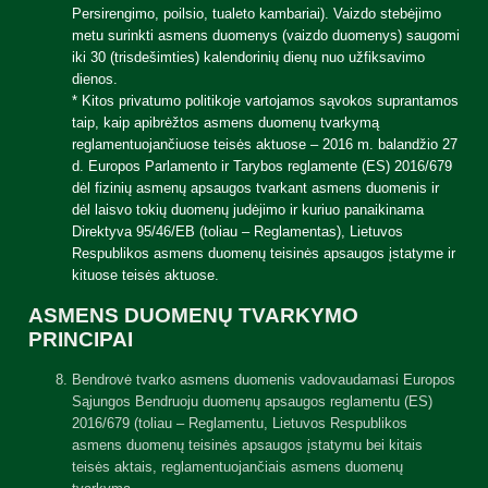
Persirengimo, poilsio, tualeto kambariai). Vaizdo stebėjimo
metu surinkti asmens duomenys (vaizdo duomenys) saugomi
iki 30 (trisdešimties) kalendorinių dienų nuo užfiksavimo
dienos.
* Kitos privatumo politikoje vartojamos sąvokos suprantamos
taip, kaip apibrėžtos asmens duomenų tvarkymą
reglamentuojančiuose teisės aktuose – 2016 m. balandžio 27
d. Europos Parlamento ir Tarybos reglamente (ES) 2016/679
dėl fizinių asmenų apsaugos tvarkant asmens duomenis ir
dėl laisvo tokių duomenų judėjimo ir kuriuo panaikinama
Direktyva 95/46/EB (toliau – Reglamentas), Lietuvos
Respublikos asmens duomenų teisinės apsaugos įstatyme ir
kituose teisės aktuose.
ASMENS DUOMENŲ TVARKYMO
PRINCIPAI
Bendrovė tvarko asmens duomenis vadovaudamasi Europos
Sąjungos Bendruoju duomenų apsaugos reglamentu (ES)
2016/679 (toliau – Reglamentu, Lietuvos Respublikos
asmens duomenų teisinės apsaugos įstatymu bei kitais
teisės aktais, reglamentuojančiais asmens duomenų