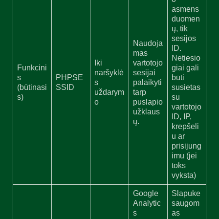
asmens
duomen
ų, tik
sesijos
Naudoja
ID.
mas
Netiesio
Iki
vartotojo
Funkcini
giai gali
naršyklė
sesijai
s
PHPSE
būti
s
palaikyti
(būtinasi
SSID
susietas
uždarym
tarp
s)
su
o
puslapio
vartotojo
užklaus
ID, IP,
ų.
krepšeli
u ar
prisijung
imu (jei
toks
vyksta)
Google
Slapuke
Analytic
saugom
s
as