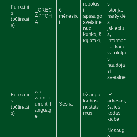
robotus
s
Funkcini
_GREC
6
ir
istorija,
s
APTCH
mėnesia
apsaugo
naršyklė
(būtinasi
A
i
svetainę
s
s)
nuo
įskiepiu
kenkėjiš
s,
kų atakų
informac
ija, kaip
varototja
s
naudoja
si
svetaine
wp-
Funkcini
Išsaugo
IP
wpml_c
s
kalbos
adresas,
urrent_l
Sesija
(būtinasi
nustaty
šalies
anguag
s)
mus
kodas,
e
kalba
Nesaug
o