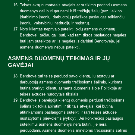
Teisės aktų numatytais atvejais ar sutikimo pagrindu asmens
duomenys gali būti gaunami ir iš trečiųjų šalių (pvz. laikino
įdarbinimo įmonių, darbuotojų paieškos paslaugas teikiančių
įmonių, valstybinių institucijų ir registrų).
Nors klientas neprivalo pateikti jokių asmens duomenų
Bendrovei, tačiau gali būti, kad tam tikros paslaugos negalės
būti jam suteiktos ar jis negalės įsidarbinti Bendrovėje, jei
asmens duomenys nebus pateikti.
ASMENS DUOMENŲ TEIKIMAS IR JŲ
GAVĖJAI
Bendrovė turi teisę perduoti savo klientų, jų atstovų ar
darbuotojų asmens duomenis trečiosioms šalimis, kurioms
būtina tvarkyti klientų asmens duomenis šioje Politikoje ar
teisės aktuose nurodytais tikslais.
Bendrovė įsipareigoja klientų duomenis perduoti trečiosioms
šalims tik tokia apimtimi ir tik tais atvejais, kai būtina
atitinkamoms paslaugoms suteikti ir (ar) teisės aktuose
nustatytoms prievolėms įvykdyti. Jei konkrečios paslaugos
suteikimui asmens duomenys nėra būtini, jie nėra
perduodami. Asmens duomenis minėtoms trečiosioms šalims