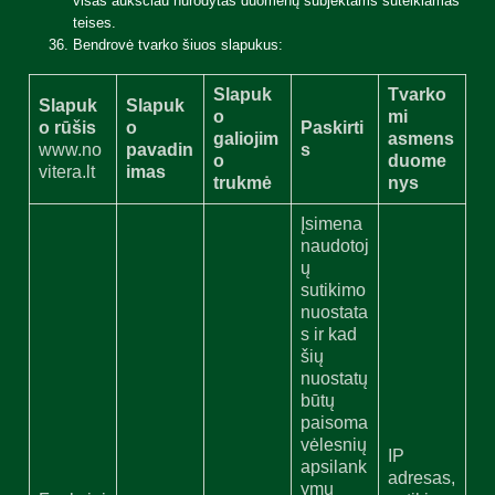
visas aukščiau nurodytas duomenų subjektams suteikiamas
teises.
Bendrovė tvarko šiuos slapukus:
Slapuk
Tvarko
Slapuk
Slapuk
o
mi
o rūšis
o
Paskirti
galiojim
asmens
www.no
pavadin
s
o
duome
vitera.lt
imas
trukmė
nys
Įsimena
naudotoj
ų
sutikimo
nuostata
s ir kad
šių
nuostatų
būtų
paisoma
vėlesnių
IP
apsilank
adresas,
ymų