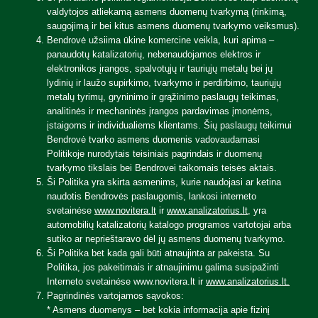
valdytojos atliekamą asmens duomenų tvarkymą (rinkimą,
saugojimą ir bei kitus asmens duomenų tvarkymo veiksmus).
Bendrovė užsiima ūkine komercine veikla, kuri apima –
panaudotų katalizatorių, nebenaudojamos elektros ir
elektronikos įrangos, spalvotųjų ir tauriųjų metalų bei jų
lydinių ir laužo supirkimo, tvarkymo ir perdirbimo, tauriųjų
metalų tyrimų, gryninimo ir grąžinimo paslaugų teikimas,
analitinės ir mechaninės įrangos pardavimas įmonėms,
įstaigoms ir individualiems klientams. Šių paslaugų teikimui
Bendrovė tvarko asmens duomenis vadovaudamasi
Politikoje nurodytais teisiniais pagrindais ir duomenų
tvarkymo tikslais bei Bendrovei taikomais teisės aktais.
Ši Politika yra skirta asmenims, kurie naudojasi ar ketina
naudotis Bendrovės paslaugomis, lankosi interneto
svetainėse
www.novitera.lt
ir
www.analizatorius.lt
, yra
automobilių katalizatorių katalogo programos vartotojai arba
sutiko ar neprieštaravo dėl jų asmens duomenų tvarkymo.
Ši Politika bet kada gali būti atnaujinta ar pakeista. Su
Politika, jos pakeitimais ir atnaujinimu galima susipažinti
Interneto svetainėse www.novitera.lt ir
www.analizatorius.lt.
Pagrindinės vartojamos sąvokos:
* Asmens duomenys – bet kokia informacija apie fizinį