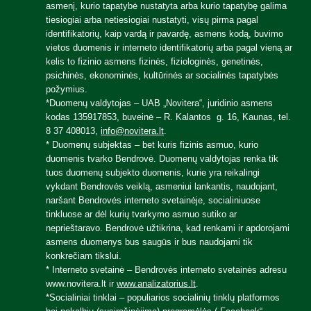
asmenį, kurio tapatybė nustatyta arba kurio tapatybę galima
tiesiogiai arba netiesiogiai nustatyti, visų pirma pagal
identifikatorių, kaip vardą ir pavardę, asmens kodą, buvimo
vietos duomenis ir interneto identifikatorių arba pagal vieną ar
kelis to fizinio asmens fizinės, fiziologinės, genetinės,
psichinės, ekonominės, kultūrinės ar socialinės tapatybės
požymius.
*Duomenų valdytojas – UAB „Novitera“, juridinio asmens
kodas 135917853, buveinė – R. Kalantos g. 16, Kaunas, tel.
8 37 408013,
info@novitera.lt
.
* Duomenų subjektas – bet kuris fizinis asmuo, kurio
duomenis tvarko Bendrovė. Duomenų valdytojas renka tik
tuos duomenų subjekto duomenis, kurie yra reikalingi
vykdant Bendrovės veiklą, asmeniui lankantis, naudojant,
naršant Bendrovės interneto svetainėje, socialiniuose
tinkluose ar dėl kurių tvarkymo asmuo sutiko ar
neprieštaravo. Bendrovė užtikrina, kad renkami ir apdorojami
asmens duomenys bus saugūs ir bus naudojami tik
konkrečiam tikslui.
* Interneto svetainė – Bendrovės interneto svetainės adresu
www.novitera.lt ir
www.analizatorius.lt
.
*Socialiniai tinklai – populiarios socialinių tinklų platformos