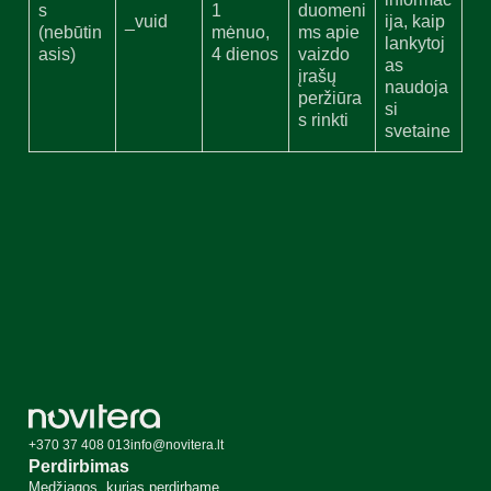
s
1
duomeni
_vuid
ija, kaip
(nebūtin
mėnuo,
ms apie
lankytoj
asis)
4 dienos
vaizdo
as
įrašų
naudoja
peržiūra
si
s rinkti
svetaine
+370 37 408 013
info@novitera.lt
Perdirbimas
Medžiagos, kurias perdirbame