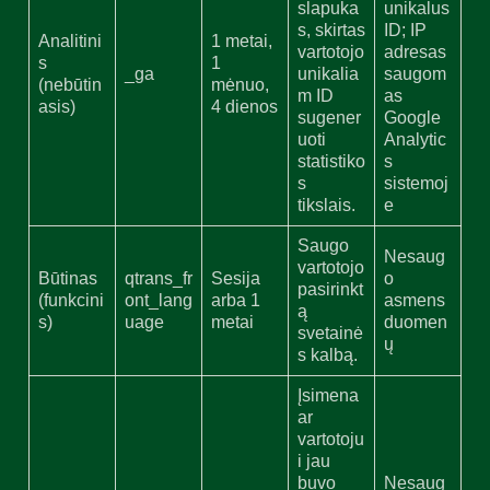
slapuka
unikalus
s, skirtas
ID; IP
Analitini
1 metai,
vartotojo
adresas
s
1
_ga
unikalia
saugom
(nebūtin
mėnuo,
m ID
as
asis)
4 dienos
sugener
Google
uoti
Analytic
statistiko
s
s
sistemoj
tikslais.
e
Saugo
Nesaug
vartotojo
Būtinas
qtrans_fr
Sesija
o
pasirinkt
(funkcini
ont_lang
arba 1
asmens
ą
s)
uage
metai
duomen
svetainė
ų
s kalbą.
Įsimena
ar
vartotoju
i jau
buvo
Nesaug