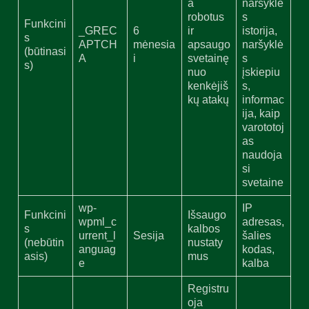
a
naršyklė
robotus
s
Funkcini
_GREC
6
ir
istorija,
s
APTCH
mėnesia
apsaugo
naršyklė
(būtinasi
A
i
svetainę
s
s)
nuo
įskiepiu
kenkėjiš
s,
kų atakų
informac
ija, kaip
varototoj
as
naudoja
si
svetaine
wp-
IP
Funkcini
Išsaugo
wpml_c
adresas,
s
kalbos
urrent_l
Sesija
šalies
(nebūtin
nustaty
anguag
kodas,
asis)
mus
e
kalba
Registru
oja