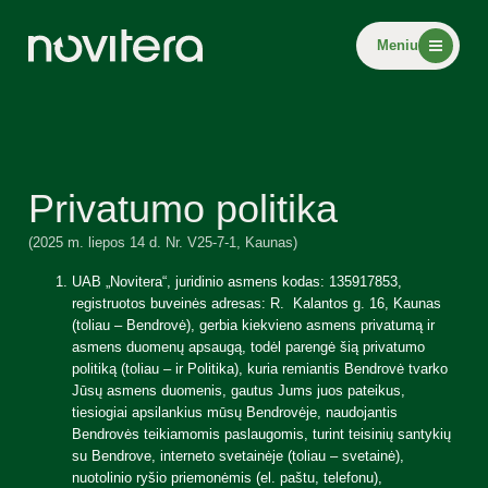
Meniu
Privatumo politika
(2025 m. liepos 14 d. Nr. V25-7-1, Kaunas)
UAB „Novitera“, juridinio asmens kodas: 135917853,
registruotos buveinės adresas: R. Kalantos g. 16, Kaunas
(toliau – Bendrovė), gerbia kiekvieno asmens privatumą ir
asmens duomenų apsaugą, todėl parengė šią privatumo
politiką (toliau – ir Politika), kuria remiantis Bendrovė tvarko
Jūsų asmens duomenis, gautus Jums juos pateikus,
tiesiogiai apsilankius mūsų Bendrovėje, naudojantis
Bendrovės teikiamomis paslaugomis, turint teisinių santykių
su Bendrove, interneto svetainėje (toliau – svetainė),
nuotolinio ryšio priemonėmis (el. paštu, telefonu),