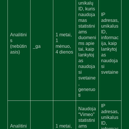
unikalų
ID, kuris
naudoja
IP
mas
adresas,
statistini
unikalus
ams
ID,
Analitini
1 metai,
duomeni
informac
s
1
ms apie
ija, kaip
(nebūtin
_ga
mėnuo,
tai, kaip
lankytoj
asis)
4 dienos
lankytoj
as
as
naudoja
naudoja
si
si
svetaine
svetaine
,
generuo
ti
IP
Naudoja
adresas,
“Vimeo”
unikalus
statistini
ID,
Analitini
1 metai,
ams
informac