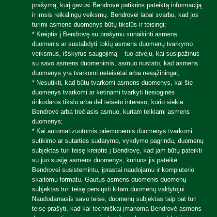
prašymą, kurį gavusi Bendrovė patikrins pateiktą informaciją
ir imsis reikalingų veiksmų. Bendrovei labai svarbu, kad jos
turimi asmens duomenys būtų tikslūs ir teisingi;
* Kreiptis į Bendrovę su prašymu sunaikinti asmens
duomenis ar sustabdyti tokių asmens duomenų tvarkymo
veiksmus, išskyrus saugojimą – tuo atveju, kai susipažinus
su savo asmens duomenimis, asmuo nustato, kad asmens
duomenys yra tvarkomi neteisėtai arba nesąžiningai;
* Nesutikti, kad būtų tvarkomi asmens duomenys, kai šie
duomenys tvarkomi ar ketinami tvarkyti tiesioginės
rinkodaros tikslu arba dėl teisėto intereso, kurio siekia
Bendrovė arba trečiasis asmuo, kuriam teikiami asmens
duomenys;
* Kai automatizuotomis priemonėmis duomenys tvarkomi
sutikimo ar sutarties sudarymo, vykdymo pagrindu, duomenų
subjektas turi teisę kreiptis į Bendrovę, kad jam būtų pateikti
Atgal
su juo susiję asmens duomenys, kuriuos jis pateikė
Supirkimas
Bendrovei susistemintu, įprastai naudojamu ir kompiuterio
skaitomu formatu. Gautus asmens duomenis duomenų
Supirkimo modeliai
subjektas turi teisę persiųsti kitam duomenų valdytojui.
Katalizatorių supirkimas
Naudodamasis savo teise, duomenų subjektas taip pat turi
Atgal
Tauriųjų metalų supirkimas
Atgal
Atgal
Atgal
teisę prašyti, kad kai techniškai įmanoma Bendrovė asmens
Perdirbimas
Elektronikos supirkimas
Atgal