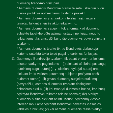
duomenų tvarkymo principais:
* Asmens duomenis Bendrovė tvarko teisėtai, skaidriu būdu
ir šioje politikoje apibrėžtiems tikslams pasiekti.
* Asmens duomenys yra tvarkomi tiksliai, sąžiningai ir
teisėtai, laikantis teisės aktų reikalavimų.
* Asmens duomenys saugomi tokia forma, kad duomenų
subjektų tapatybę būtų galima nustatyti ne ilgiau, negu to
reikia tiems tikslams, dėl kurių šie duomenys buvo surinkti ir
tvarkomi.
* Asmens duomenis tvarko tik tie Bendrovės darbuotojai,
kuriems suteikta tokia teisė pagal jų darbines funkcijas.
Duomenys Bendrovėje tvarkomi tik esant vienam ar keliems
teisėto tvarkymo pagrindams – (i) siekiant užtikrinti paslaugų
suteikimą pagal sutartį (t. y. siekiant įvykdyti sutartį arba
siekiant imtis veiksmų duomenų subjekto prašymu prieš
sudarant sutartį); (ii) gavus duomenų subjekto sutikimą
(pavyzdžiui, asmens duomenis tvarkant tiesioginės
rinkodaros tikslu); (iii) kai tvarkyti duomenis būtina, kad būtų
įvykdyta Bendrovei taikoma teisinė prievolė; (iv) tvarkyti
duomenis būtina siekiant atlikti užduotį, vykdomą viešojo
intereso labui arba vykdant Bendrovei pavestas viešosios
valdžios funkcijas; (v) kai asmens duomenis reikia tvarkyti