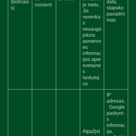
(būtinasi
data,
consent
je metu.
s)
slapuko
Jis
pavadini
nerenka
mas
ir
nesaugo
jokios
asmenin
ės
informac
ijos apie
svetainė
s
lankytoj
us
IP
adresas,
Google
paskyro
s
informac
Atpažįst
ija,