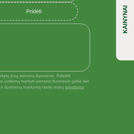
KAINYNAI
Pridėti
rkytų jūsų asmens duomenis. Pateikti
vo sutikimą tvarkyti asmens duomenis galite bet
es ir duomenų tvarkymą rasite mūsų
privatumo