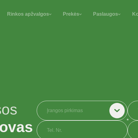
Rinkos apžvalgos
Prekės
Paslaugos
Ko
sos
Įrangos pirkimas
tovas