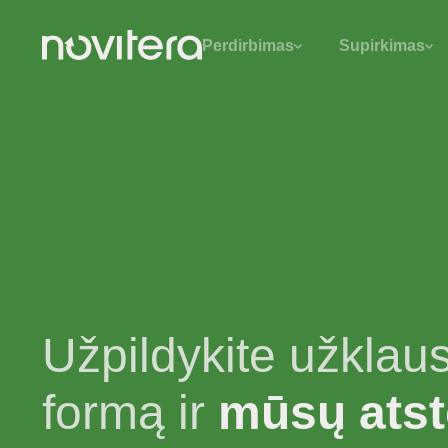
Perdirbimas
Supirkimas
Užpildykite užklau
formą ir
mūsų ats