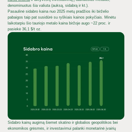
denominuotus šia valiuta (auksą, sidabrą ir kt.).
Pasaulinė sidabro kaina nuo 2025 metų pradžios iki birželio
pabaigos taip pat susidūrė su ryškiais kainos pokyčiais. Minėtu
laikotarpiu šio tauriojo metalo kaina biržoje augo ~22 proc. ir
pasiekė 36,1 $/t oz.
Sidabro kainų augimą šiemet skatino ir globalios geopolitikos bei
ekonomikos grėsmės, ir investavimui palanki monetarinė įvairių