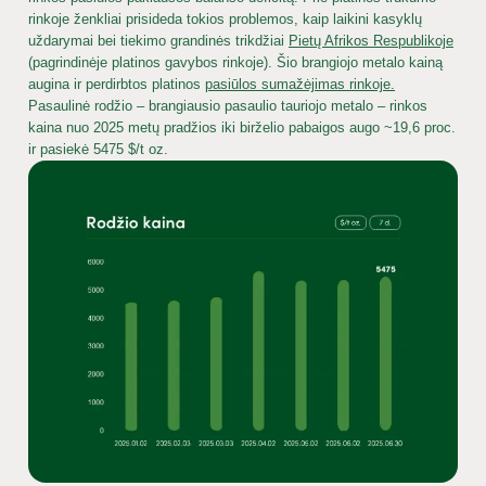
rinkoje ženkliai prisideda tokios problemos, kaip laikini kasyklų
uždarymai bei tiekimo grandinės trikdžiai
Pietų Afrikos Respublikoje
(pagrindinėje platinos gavybos rinkoje). Šio brangiojo metalo kainą
augina ir perdirbtos platinos
pasiūlos sumažėjimas rinkoje.
Pasaulinė rodžio – brangiausio pasaulio tauriojo metalo – rinkos
kaina nuo 2025 metų pradžios iki birželio pabaigos augo ~19,6 proc.
ir pasiekė 5475 $/t oz.