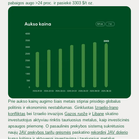
pabaigos augo >24 proc. ir pasiekė 3303 $/t oz.
Prie aukso kainų augimo šiais metais stipriai prisidėjo globalus
politinis ir ekonominis nestabilumas. Ginkluotas
Izraelio-Irano
konfliktas
bei Izraelio invazijos
Gazos ruože
ir
Libane
skatino
investuotojus aktyviau rinktis tauriuosius metalus, kaip investicinės
apsaugos priemonę. O pasaulinės prekybos sistemą sukrėtusios
naujų
JAV prekybos tarifų grėsmės
paskatino
rekordinį JAV dolerio
kurso kritimą
ir aktyvesnį investavimą į tauriuosius metalus,