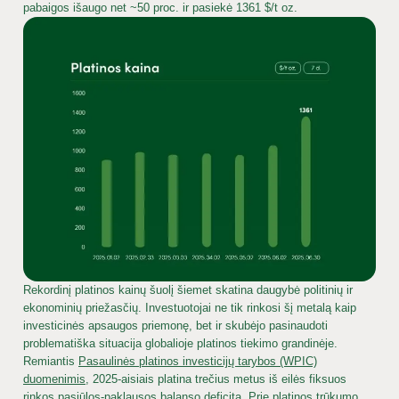
pabaigos išaugo net ~50 proc. ir pasiekė 1361 $/t oz.
Rekordinį platinos kainų šuolį šiemet skatina daugybė politinių ir
ekonominių priežasčių. Investuotojai ne tik rinkosi šį metalą kaip
investicinės apsaugos priemonę, bet ir skubėjo pasinaudoti
problematiška situacija globalioje platinos tiekimo grandinėje.
Remiantis
Pasaulinės platinos investicijų tarybos (WPIC)
duomenimis
, 2025-aisiais platina trečius metus iš eilės fiksuos
rinkos pasiūlos-paklausos balanso deficitą. Prie platinos trūkumo