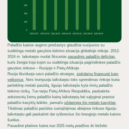
Paladžio kainos augimo priežastys glaudžiai susijusios su
sudėtinga metalo gavybos-tiekimo situacija globalioje rinkoje. 2012-
2024 m. laikotarpiu nuolat fiksuotas
pasaulinis paladžio deficitas
,
kuris žengia koja kojon su sudėtinga situacija pagrindinėse paladžio
gavybos rinkose – Rusijoje ir Pietų Afrikoje.
Rusija likviduoja savo paladžio atsargas,
siekdama finansuoti karo
veiksmus
. Nors trumpuoju laikotarpiu toks sprendimas rinkoje kuria
perteklinę metalo pasiūlą, ilguoju laikotarpiu kyla rimtų paladžio
tiekimo rizikų. Tuo tarpu Pietų Afrikos Respublika, paskatinta
ankstesnių žemų paladžio kainų laikotarpių bei sąlyginai prastos
paladžio kasyklų būklės, pamažu
uždarinėja šio metalo kasyklas
.
Tikėtinas paladžio pasiūlos sumažėjimas abiejose rinkose Ilguoju
laikotarpiu gali paskatinti dar ryškesnius šio brangiojo metalo kainos
šuolius.
Pasaulinė platinos kaina nuo 2025 metų pradžios iki birželio