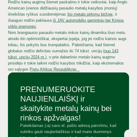
Rodžio kainų augimą šiemet paskatino ir tokie veiksniai, kaip Anglo
American (vienos didžiausių pasaulio metalų kasybos įmonių)
išreikštas ryškus susidomėjimas
šio metalo pirkimu biržoje
, ir
išaugusi rodžio paklausa
iš JAV automobilių gamintojų bei Kinijos
stiklo pramonės
.
Nors brangiausio pasaulio metalo rinkos kainų dinamika šiuo metu
atrodo itin optimistiškai, ekspertai įspėja, jog jei rodžio kainos augs
toliau, šis pokytis bus trumpalaikis. Pabrėžiama, kad šiemet
globalus rodžio deficitas sumažės iki 74 tūkst. uncijų (
nuo 143
tūkst. uncijų 2024 m.
), o prie dabartinio metalo kainų augimo
prisidėjo ir tokie laikini rodžio kasybos trikdžiai, kaip ekstremalios
oro sąlygos
Pietų Afrikos Respublikoje.
Atgal
Supirkimas
PRENUMERUOKITE
Supirkimo modeliai
NAUJIENLAIŠKĮ ir
Katalizatorių supirkimas
skaitykite metalų kainų bei
Atgal
Tauriųjų metalų supirkimas
Atgal
Atgal
Atgal
Perdirbimas
rinkos apžvalgas!
Elektronikos supirkimas
Atgal
Paslaugos
Kodėl NOVITERA?
Kontaktai
Atgal
Vario supirkimas
Prekės
Pateikdamas (-a) savo el. pašto adresą patvirtinu, kad
Medžiagos, kurias perdirbame
Rinkos apžvalgos
Paslaugų kainynai
Apie mus
Įmonė ir administracija
Metalai
sutinku gauti naujienlaiškius ir kad mano duomenys
Perdirbimo paslaugos
Analitinė įranga VANTA XRF
Laboratoriniai tyrimai
Naujienos
Perdirbimo vadybininkai