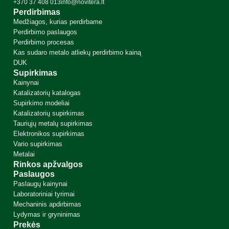
+370 37 408 013
info@novitera.lt
Perdirbimas
Medžiagos, kurias perdirbame
Perdirbimo paslaugos
Perdirbimo procesas
Kas sudaro metalo atliekų perdirbimo kainą
DUK
Supirkimas
Kainynai
Katalizatorių katalogas
Supirkimo modeliai
Katalizatorių supirkimas
Tauriųjų metalų supirkimas
Elektronikos supirkimas
Vario supirkimas
Metalai
Rinkos apžvalgos
Paslaugos
Paslaugų kainynai
Laboratoriniai tyrimai
Mechaninis apdirbimas
Lydymas ir gryninimas
Prekės