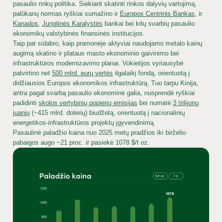
pasaulio rinkų politika. Siekiant skatinti rinkos dalyvių vartojimą,
palūkanų normas ryškiai sumažino ir
Europos Centrinis Bankas
, ir
Kanados
,
Jungtinės Karalystės
bankai bei kitų svarbių pasaulio
ekonomikų valstybinės finansinės institucijos.
Taip pat sidabro, kaip pramonėje aktyviai naudojamo metalo kainų
augimą skatino ir plataus masto ekonominio gaivinimo bei
infrastruktūros modernizavimo planai. Vokietijos vyriausybė
patvirtino net
500 mlrd. eurų vertės
ilgalaikį fondą, orientuotą į
didžiausios Europos ekonomikos infrastruktūrą. Tuo tarpu Kinija,
antra pagal svarbą pasaulio ekonominė galia, nusprendė ryškiai
padidinti
skolos vertybinių popierių emisijas
bei numatė
3 trilijonų
juanių
(~415 mlrd. dolerių) biudžetą, orientuotą į nacionalinių
energetikos-infrastruktūros projektų įgyvendinimą.
Pasaulinė paladžio kaina nuo 2025 metų pradžios iki birželio
pabaigos augo ~21 proc. ir pasiekė 1078 $/t oz.