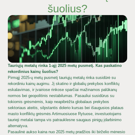
šuolius?
Tauriųjų metalų rinka 1-ąjį 2025 metų pusmetį. Kas paskatino
rekordinius kainų šuolius?
Pirmąjį 2025-ų metų pusmetį tauriųjų metalų rinka susidūrė su
rekordiniu kainų augimu. Jį skatino ir globalių prekybos konfliktų
eskalavimas, ir įvairiose rinkose sparčiai mažinamos palūkanų
normos bei geopolitinis nestabilumas. Pasauliui susidūrus su
tokiomis grėsmėmis, kaip neapibrėžta globalaus prekybos
sektoriaus ateitis, silpstantis dolerio kursas bei išaugusios plataus
masto konfliktų grėsmės Artimuosiuose Rytuose, investuotojams
taurieji metalai tampa vis patrauklesne saugaus pinigų įdarbinimo
alternatyva.
Pasaulinė aukso kaina nuo 2025 metų pradžios iki birželio mėnesio